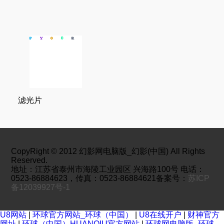
滤光片
CopyRight © 2012 幻影网电脑版_幻影(中国) All Rights
Reserved.
地址：江苏省泰州市海陵工业园区 兴海路100号 电话：
0523-86884623，传真：0523-86884621备案号：
苏ICP
备12039927号-1
U8网站
|
环球官方网站_环球（中国）
|
U8在线开户
|
财神官方
网址
|
环球（中国）HUANQIU官方网站
|
环球网电脑版_环球